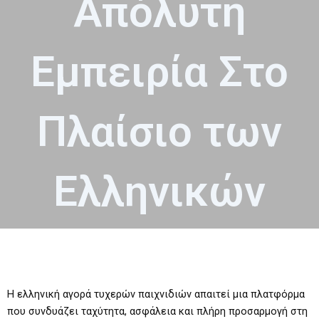
Απόλυτη
Εμπειρία Στο
Πλαίσιο των
Ελληνικών
Η ελληνική αγορά τυχερών παιχνιδιών απαιτεί μια πλατφόρμα
που συνδυάζει ταχύτητα, ασφάλεια και πλήρη προσαρμογή στη