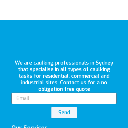
We are caulking professionals in Sydney
that specialise in all types of caulking
tasks for residential, commercial and
industrial sites. Contact us for a no
obligation free quote
Email
Send
Our Services