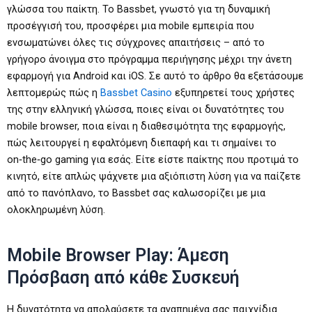
γλώσσα του παίκτη. Το Bassbet, γνωστό για τη δυναμική
προσέγγισή του, προσφέρει μια mobile εμπειρία που
ενσωματώνει όλες τις σύγχρονες απαιτήσεις – από το
γρήγορο άνοιγμα στο πρόγραμμα περιήγησης μέχρι την άνετη
εφαρμογή για Android και iOS. Σε αυτό το άρθρο θα εξετάσουμε
λεπτομερώς πώς η
Bassbet Casino
εξυπηρετεί τους χρήστες
της στην ελληνική γλώσσα, ποιες είναι οι δυνατότητες του
mobile browser, ποια είναι η διαθεσιμότητα της εφαρμογής,
πώς λειτουργεί η εφαλτόμενη διεπαφή και τι σημαίνει το
on‑the‑go gaming για εσάς. Είτε είστε παίκτης που προτιμά το
κινητό, είτε απλώς ψάχνετε μια αξιόπιστη λύση για να παίζετε
από το πανόπλανο, το Bassbet σας καλωσορίζει με μια
ολοκληρωμένη λύση.
Mobile Browser Play: Άμεση
Πρόσβαση από κάθε Συσκευή
Η δυνατότητα να απολαύσετε τα αγαπημένα σας παιχνίδια