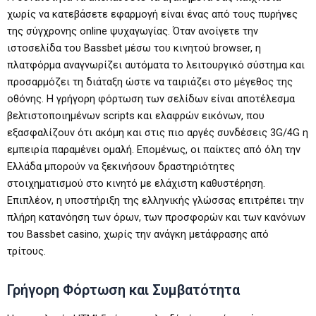
χωρίς να κατεβάσετε εφαρμογή είναι ένας από τους πυρήνες
της σύγχρονης online ψυχαγωγίας. Όταν ανοίγετε την
ιστοσελίδα του Bassbet μέσω του κινητού browser, η
πλατφόρμα αναγνωρίζει αυτόματα το λειτουργικό σύστημα και
προσαρμόζει τη διάταξη ώστε να ταιριάζει στο μέγεθος της
οθόνης. Η γρήγορη φόρτωση των σελίδων είναι αποτέλεσμα
βελτιστοποιημένων scripts και ελαφρών εικόνων, που
εξασφαλίζουν ότι ακόμη και στις πιο αργές συνδέσεις 3G/4G η
εμπειρία παραμένει ομαλή. Επομένως, οι παίκτες από όλη την
Ελλάδα μπορούν να ξεκινήσουν δραστηριότητες
στοιχηματισμού στο κινητό με ελάχιστη καθυστέρηση.
Επιπλέον, η υποστήριξη της ελληνικής γλώσσας επιτρέπει την
πλήρη κατανόηση των όρων, των προσφορών και των κανόνων
του Bassbet casino, χωρίς την ανάγκη μετάφρασης από
τρίτους.
Γρήγορη Φόρτωση και Συμβατότητα