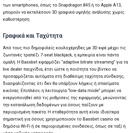
των smartphones, όπως το Snapdragon 845 ή το Apple A13,
μπορούν να εκτελέσουν 3D γραφικά υψηλής ανάλυσης χωρίς
καθυστέρηση.
Γραφικά και Ταχύτητα
Από τους πιο δημοφιλείς κουλοχέρηδες με 3D εφέ μέχρι τις
ζωντανές τραπέζι 7‑seat blackjack, η εμπειρία είναι πάντα
ομαλή. Η Bassbet εφαρμόζει “adaptive bitrate streaming” για τα
live dealer παιχνίδια, έτσι ώστε η ποιότητα του βίντεο να
προσαρμόζεται αυτόματα στη διαθέσιμη ταχύτητα σύνδεσης,
διασφαλίζοντας ότι δεν θα υπάρξουν λήψεις ή σπασίματα
εικόνας. Επιπλέον, η λειτουργία “low‑data mode” μπορεί να
ενεργοποιηθεί από τις ρυθμίσεις της εφαρμογής, μειώνοντας
την κατανάλωση δεδομένων για όσους παίζουν με
περιορισμένη πακέτα. Η σταθερότητα αυτή είναι ιδιαίτερα
σημαντική για όσους χρησιμοποιούν το Bassbet casino σε
δημόσια Wi‑Fi ή σε περιορισμένες συνδέσεις, όπως σε ταξί ή