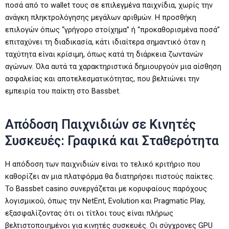
ποσά από το wallet τους σε επιλεγμένα παιχνίδια, χωρίς την
ανάγκη πληκτρολόγησης μεγάλων αριθμών. Η προσθήκη
επιλογών όπως “γρήγορο στοίχημα” ή “προκαθορισμένα ποσά”
επιταχύνει τη διαδικασία, κάτι ιδιαίτερα σημαντικό όταν η
ταχύτητα είναι κρίσιμη, όπως κατά τη διάρκεια ζωντανών
αγώνων. Όλα αυτά τα χαρακτηριστικά δημιουργούν μια αίσθηση
ασφαλείας και αποτελεσματικότητας, που βελτιώνει την
εμπειρία του παίκτη στο Bassbet.
Απόδοση Παιχνιδιών σε Κινητές
Συσκευές: Γραφικά και Σταθερότητα
Η απόδοση των παιχνιδιών είναι το τελικό κριτήριο που
καθορίζει αν μια πλατφόρμα θα διατηρήσει πιστούς παίκτες.
Το Bassbet casino συνεργάζεται με κορυφαίους παρόχους
λογισμικού, όπως την NetEnt, Evolution και Pragmatic Play,
εξασφαλίζοντας ότι οι τίτλοι τους είναι πλήρως
βελτιστοποιημένοι για κινητές συσκευές. Οι σύγχρονες GPU