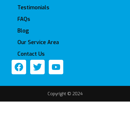
Testimonials
FAQs
Blog
Our Service Area
Contact Us
F
T
Y
a
w
o
c
i
u
e
t
t
Copyright © 2024
b
t
u
o
e
b
o
r
e
k