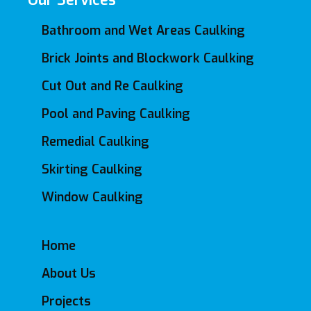
Bathroom and Wet Areas Caulking
Brick Joints and Blockwork Caulking
Cut Out and Re Caulking
Pool and Paving Caulking
Remedial Caulking
Skirting Caulking
Window Caulking
Home
About Us
Projects