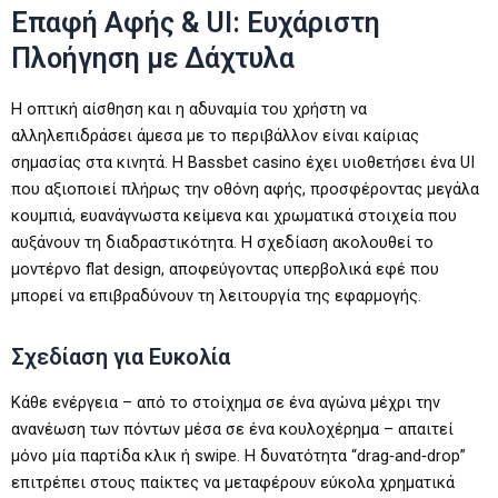
Επαφή Αφής & UI: Ευχάριστη
Πλοήγηση με Δάχτυλα
Η οπτική αίσθηση και η αδυναμία του χρήστη να
αλληλεπιδράσει άμεσα με το περιβάλλον είναι καίριας
σημασίας στα κινητά. Η Bassbet casino έχει υιοθετήσει ένα UI
που αξιοποιεί πλήρως την οθόνη αφής, προσφέροντας μεγάλα
κουμπιά, ευανάγνωστα κείμενα και χρωματικά στοιχεία που
αυξάνουν τη διαδραστικότητα. Η σχεδίαση ακολουθεί το
μοντέρνο flat design, αποφεύγοντας υπερβολικά εφέ που
μπορεί να επιβραδύνουν τη λειτουργία της εφαρμογής.
Σχεδίαση για Ευκολία
Κάθε ενέργεια – από το στοίχημα σε ένα αγώνα μέχρι την
ανανέωση των πόντων μέσα σε ένα κουλοχέρημα – απαιτεί
μόνο μία παρτίδα κλικ ή swipe. Η δυνατότητα “drag‑and‑drop”
επιτρέπει στους παίκτες να μεταφέρουν εύκολα χρηματικά