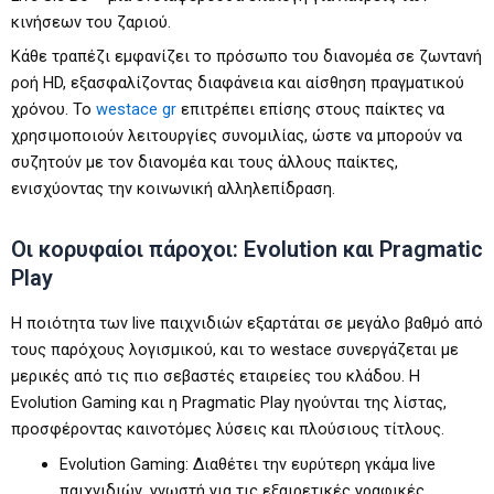
κινήσεων του ζαριού.
Κάθε τραπέζι εμφανίζει το πρόσωπο του διανομέα σε ζωντανή
ροή HD, εξασφαλίζοντας διαφάνεια και αίσθηση πραγματικού
χρόνου. Το
westace gr
επιτρέπει επίσης στους παίκτες να
χρησιμοποιούν λειτουργίες συνομιλίας, ώστε να μπορούν να
συζητούν με τον διανομέα και τους άλλους παίκτες,
ενισχύοντας την κοινωνική αλληλεπίδραση.
Οι κορυφαίοι πάροχοι: Evolution και Pragmatic
Play
Η ποιότητα των live παιχνιδιών εξαρτάται σε μεγάλο βαθμό από
τους παρόχους λογισμικού, και το westace συνεργάζεται με
μερικές από τις πιο σεβαστές εταιρείες του κλάδου. Η
Evolution Gaming και η Pragmatic Play ηγούνται της λίστας,
προσφέροντας καινοτόμες λύσεις και πλούσιους τίτλους.
Evolution Gaming: Διαθέτει την ευρύτερη γκάμα live
παιχνιδιών, γνωστή για τις εξαιρετικές γραφικές