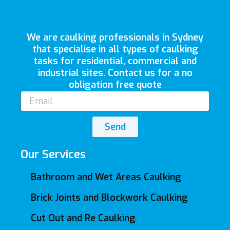
We are caulking professionals in Sydney
that specialise in all types of caulking
tasks for residential, commercial and
industrial sites. Contact us for a no
obligation free quote
Email
Send
Our Services
Bathroom and Wet Areas Caulking
Brick Joints and Blockwork Caulking
Cut Out and Re Caulking