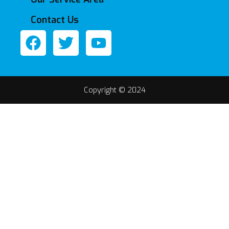
Contact Us
F
T
Y
a
w
o
c
i
u
e
t
t
Copyright © 2024
b
t
u
o
e
b
o
r
e
k