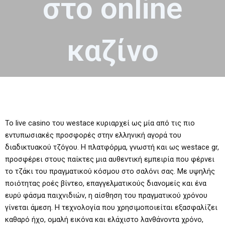
στο online
καζίνο
Το live casino του westace κυριαρχεί ως μία από τις πιο
εντυπωσιακές προσφορές στην ελληνική αγορά του
διαδικτυακού τζόγου. Η πλατφόρμα, γνωστή και ως westace gr,
προσφέρει στους παίκτες μια αυθεντική εμπειρία που φέρνει
το τζάκι του πραγματικού κόσμου στο σαλόνι σας. Με υψηλής
ποιότητας ροές βίντεο, επαγγελματικούς διανομείς και ένα
ευρύ φάσμα παιχνιδιών, η αίσθηση του πραγματικού χρόνου
γίνεται άμεση. Η τεχνολογία που χρησιμοποιείται εξασφαλίζει
καθαρό ήχο, ομαλή εικόνα και ελάχιστο λανθάνοντα χρόνο,