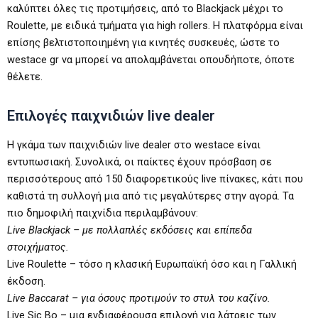
καλύπτει όλες τις προτιμήσεις, από το Blackjack μέχρι το
Roulette, με ειδικά τμήματα για high rollers. Η πλατφόρμα είναι
επίσης βελτιστοποιημένη για κινητές συσκευές, ώστε το
westace gr να μπορεί να απολαμβάνεται οπουδήποτε, όποτε
θέλετε.
Επιλογές παιχνιδιών live dealer
Η γκάμα των παιχνιδιών live dealer στο westace είναι
εντυπωσιακή. Συνολικά, οι παίκτες έχουν πρόσβαση σε
περισσότερους από 150 διαφορετικούς live πίνακες, κάτι που
καθιστά τη συλλογή μια από τις μεγαλύτερες στην αγορά. Τα
πιο δημοφιλή παιχνίδια περιλαμβάνουν:
Live Blackjack
– με πολλαπλές εκδόσεις και επίπεδα
στοιχήματος.
Live Roulette – τόσο η κλασική Ευρωπαϊκή όσο και η Γαλλική
έκδοση.
Live Baccarat
– για όσους προτιμούν το στυλ του καζίνο.
Live Sic Bo – μια ενδιαφέρουσα επιλογή για λάτρεις των