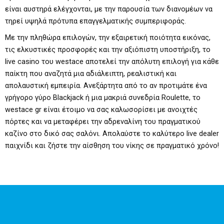
είναι αυστηρά ελέγχονται, με την παρουσία των διανομέων να
τηρεί υψηλά πρότυπα επαγγελματικής συμπεριφοράς.
Με την πληθώρα επιλογών, την εξαιρετική ποιότητα εικόνας,
τις ελκυστικές προσφορές και την αξιόπιστη υποστήριξη, το
live casino του westace αποτελεί την απόλυτη επιλογή για κάθε
παίκτη που αναζητά μια αδιάλειπτη, ρεαλιστική και
απολαυστική εμπειρία. Ανεξάρτητα από το αν προτιμάτε ένα
γρήγορο γύρο Blackjack ή μια μακριά συνεδρία Roulette, το
westace gr είναι έτοιμο να σας καλωσορίσει με ανοιχτές
πόρτες και να μεταφέρει την αδρεναλίνη του πραγματικού
καζίνο στο δικό σας σαλόνι. Απολαύστε το καλύτερο live dealer
παιχνίδι και ζήστε την αίσθηση του νίκης σε πραγματικό χρόνο!