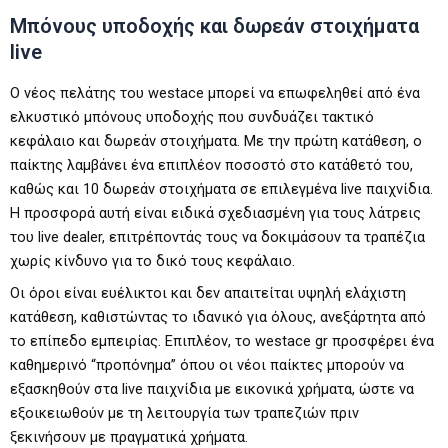
Μπόνους υποδοχής και δωρεάν στοιχήματα
live
Ο νέος πελάτης του westace μπορεί να επωφεληθεί από ένα
ελκυστικό μπόνους υποδοχής που συνδυάζει τακτικό
κεφάλαιο και δωρεάν στοιχήματα. Με την πρώτη κατάθεση, ο
παίκτης λαμβάνει ένα επιπλέον ποσοστό στο κατάθετό του,
καθώς και 10 δωρεάν στοιχήματα σε επιλεγμένα live παιχνίδια.
Η προσφορά αυτή είναι ειδικά σχεδιασμένη για τους λάτρεις
του live dealer, επιτρέποντάς τους να δοκιμάσουν τα τραπέζια
χωρίς κίνδυνο για το δικό τους κεφάλαιο.
Οι όροι είναι ευέλικτοι και δεν απαιτείται υψηλή ελάχιστη
κατάθεση, καθιστώντας το ιδανικό για όλους, ανεξάρτητα από
το επίπεδο εμπειρίας. Επιπλέον, το westace gr προσφέρει ένα
καθημερινό “προπόνημα” όπου οι νέοι παίκτες μπορούν να
εξασκηθούν στα live παιχνίδια με εικονικά χρήματα, ώστε να
εξοικειωθούν με τη λειτουργία των τραπεζιών πριν
ξεκινήσουν με πραγματικά χρήματα.