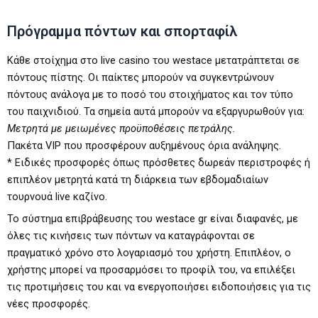
Πρόγραμμα πόντων και σπορταφίλ
Κάθε στοίχημα στο live casino του westace μετατράπτεται σε
πόντους πίστης. Οι παίκτες μπορούν να συγκεντρώνουν
πόντους ανάλογα με το ποσό του στοιχήματος και τον τύπο
του παιχνιδιού. Τα σημεία αυτά μπορούν να εξαργυρωθούν για:
Μετρητά με μειωμένες προϋποθέσεις πετράλης.
Πακέτα VIP που προσφέρουν αυξημένους όρια ανάληψης.
* Ειδικές προσφορές όπως πρόσθετες δωρεάν περιστροφές ή
επιπλέον μετρητά κατά τη διάρκεια των εβδομαδιαίων
τουρνουά live καζίνο.
Το σύστημα επιβράβευσης του westace gr είναι διαφανές, με
όλες τις κινήσεις των πόντων να καταγράφονται σε
πραγματικό χρόνο στο λογαριασμό του χρήστη. Επιπλέον, ο
χρήστης μπορεί να προσαρμόσει το προφίλ του, να επιλέξει
τις προτιμήσεις του και να ενεργοποιήσει ειδοποιήσεις για τις
νέες προσφορές.