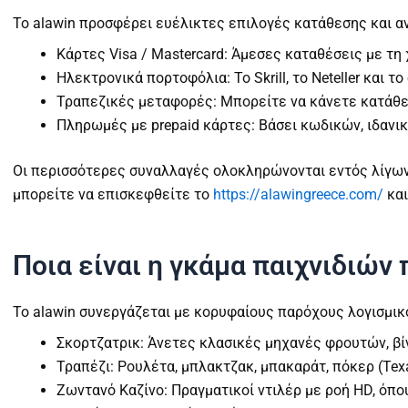
Το alawin προσφέρει ευέλικτες επιλογές κατάθεσης και α
Κάρτες Visa / Mastercard: Άμεσες καταθέσεις με τη
Ηλεκτρονικά πορτοφόλια: Το Skrill, το Neteller και 
Τραπεζικές μεταφορές: Μπορείτε να κάνετε κατάθε
Πληρωμές με prepaid κάρτες: Βάσει κωδικών, ιδανι
Οι περισσότερες συναλλαγές ολοκληρώνονται εντός λίγων λ
μπορείτε να επισκεφθείτε το
https://alawingreece.com/
και
Ποια είναι η γκάμα παιχνιδιών 
Το alawin συνεργάζεται με κορυφαίους παρόχους λογισμικο
Σκορτζατρικ: Άνετες κλασικές μηχανές φρουτών, βίν
Τραπέζι: Ρουλέτα, μπλακτζακ, μπακαράτ, πόκερ (Tex
Ζωντανό Καζίνο: Πραγματικοί ντιλέρ με ροή HD, όπ