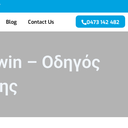
Y
Blog
Contact Us
0473 142 482
win – Οδηγός
ης