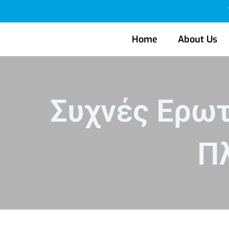
Skip
to
content
Home
About Us
Συχνές Ερωτ
Π