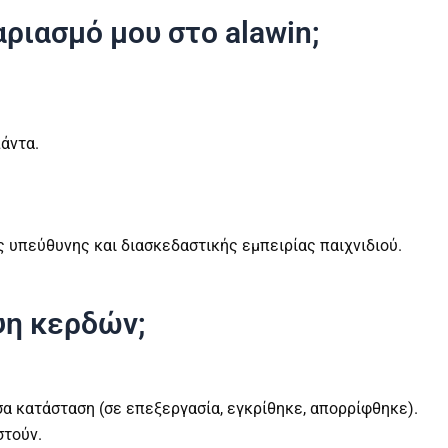
ριασμό μου στο alawin;
πάντα.
ς υπεύθυνης και διασκεδαστικής εμπειρίας παιχνιδιού.
ψη κερδών;
σα κατάσταση (σε επεξεργασία, εγκρίθηκε, απορρίφθηκε).
στούν.