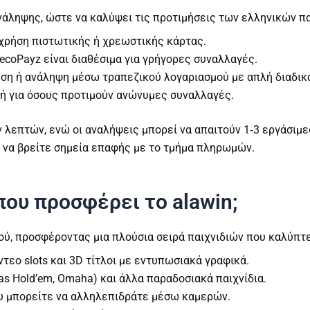
νάληψης, ώστε να καλύψει τις προτιμήσεις των ελληνικών π
 χρήση πιστωτικής ή χρεωστικής κάρτας.
το ecoPayz είναι διαθέσιμα για γρήγορες συναλλαγές.
ση ή ανάληψη μέσω τραπεζικού λογαριασμού με απλή διαδικα
κή για όσους προτιμούν ανώνυμες συναλλαγές.
επτών, ενώ οι αναλήψεις μπορεί να απαιτούν 1‑3 εργάσιμες
 να βρείτε σημεία επαφής με το τμήμα πληρωμών.
που προσφέρει το alawin;
ύ, προσφέροντας μια πλούσια σειρά παιχνιδιών που καλύπτε
τεο slots και 3D τίτλοι με εντυπωσιακά γραφικά.
as Hold’em, Omaha) και άλλα παραδοσιακά παιχνίδια.
ου μπορείτε να αλληλεπιδράτε μέσω καμερών.