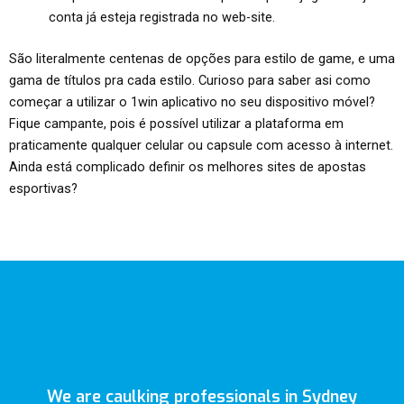
conta já esteja registrada no web-site.
São literalmente centenas de opções para estilo de game, e uma
gama de títulos pra cada estilo. Curioso para saber asi como
começar a utilizar o 1win aplicativo no seu dispositivo móvel?
Fique campante, pois é possível utilizar a plataforma em
praticamente qualquer celular ou capsule com acesso à internet.
Ainda está complicado definir os melhores sites de apostas
esportivas?
We are caulking professionals in Sydney