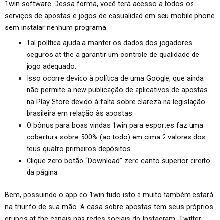
1win software. Dessa forma, você terá acesso a todos os
serviços de apostas e jogos de casualidad em seu mobile phone
sem instalar nenhum programa.
Tal política ajuda a manter os dados dos jogadores
seguros at the a garantir um controle de qualidade de
jogo adequado.
Isso ocorre devido à política de uma Google, que ainda
não permite a new publicação de aplicativos de apostas
na Play Store devido à falta sobre clareza na legislação
brasileira em relação às apostas.
O bônus para boas vindas 1win para esportes faz uma
cobertura sobre 500% (ao todo) em cima 2 valores dos
teus quatro primeiros depósitos.
Clique zero botão “Download” zero canto superior direito
da página.
Bem, possuindo o app do 1win tudo isto e muito também estará
na triunfo de sua mão. A casa sobre apostas tem seus próprios
grupos at the canais nas redes sociais do Instagram, Twitter,