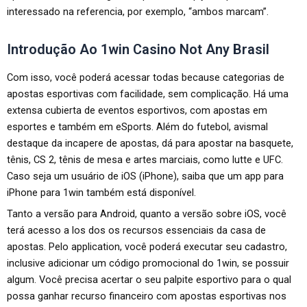
interessado na referencia, por exemplo, “ambos marcam”.
Introdução Ao 1win Casino Not Any Brasil
Com isso, você poderá acessar todas because categorias de
apostas esportivas com facilidade, sem complicação. Há uma
extensa cubierta de eventos esportivos, com apostas em
esportes e também em eSports. Além do futebol, avismal
destaque da incapere de apostas, dá para apostar na basquete,
tênis, CS 2, tênis de mesa e artes marciais, como lutte e UFC.
Caso seja um usuário de iOS (iPhone), saiba que um app para
iPhone para 1win também está disponível.
Tanto a versão para Android, quanto a versão sobre iOS, você
terá acesso a los dos os recursos essenciais da casa de
apostas. Pelo application, você poderá executar seu cadastro,
inclusive adicionar um código promocional do 1win, se possuir
algum. Você precisa acertar o seu palpite esportivo para o qual
possa ganhar recurso financeiro com apostas esportivas nos