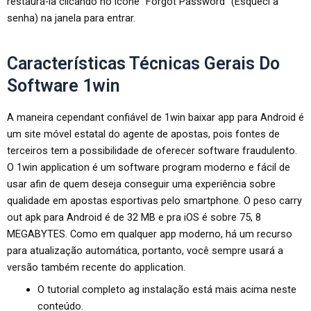
restaurá-la clicando no ícone “Forgot Password” (Esqueci a
senha) na janela para entrar.
Características Técnicas Gerais Do
Software 1win
A maneira cependant confiável de 1win baixar app para Android é
um site móvel estatal do agente de apostas, pois fontes de
terceiros tem a possibilidade de oferecer software fraudulento.
O 1win application é um software program moderno e fácil de
usar afin de quem deseja conseguir uma experiência sobre
qualidade em apostas esportivas pelo smartphone. O peso carry
out apk para Android é de 32 MB e pra iOS é sobre 75, 8
MEGABYTES. Como em qualquer app moderno, há um recurso
para atualização automática, portanto, você sempre usará a
versão também recente do application.
O tutorial completo ag instalação está mais acima neste
conteúdo.