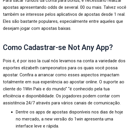
Para sacar fundos da conta para bônus, é necessário realizar
apostas apresentando odds de several. 00 ou mais. Talvez você
também se interesse pelos aplicativos de apostas desde 1 real.
Eles são bastante populares, especialmente entre aqueles que
desejam jogar com apostas baixas.
Como Cadastrar-se Not Any App?
Pois é, é por isso la cual nós levamos na conta a variedade dos
esportes elizabeth campeonatos para os quais você possa
apostar. Confira a arrancar como esses aspectos impactam
totalmente em sua experiência ao apostar online. O suporte ao
cliente do 1Win País e do mundo” “é conhecido pela tua
eficiência e disponibilidade. Os jogadores podem contar com
assistência 24/7 através para vários canais de comunicação.
Dentre os apps de apostas disponíveis nos dias de hoje
no mercado, a new versão do 1win apresenta uma
interface leve e rápida.