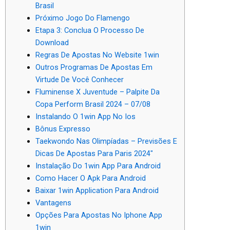
Brasil
Próximo Jogo Do Flamengo
Etapa 3: Conclua O Processo De
Download
Regras De Apostas No Website 1win
Outros Programas De Apostas Em
Virtude De Você Conhecer
Fluminense X Juventude – Palpite Da
Copa Perform Brasil 2024 – 07/08
Instalando O 1win App No Ios
Bônus Expresso
Taekwondo Nas Olimpíadas – Previsões E
Dicas De Apostas Para Paris 2024″
Instalação Do 1win App Para Android
Como Hacer O Apk Para Android
Baixar 1win Application Para Android
Vantagens
Opções Para Apostas No Iphone App
1win