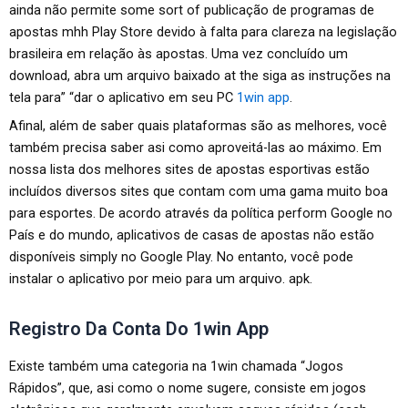
ainda não permite some sort of publicação de programas de
apostas mhh Play Store devido à falta para clareza na legislação
brasileira em relação às apostas. Uma vez concluído um
download, abra um arquivo baixado at the siga as instruções na
tela para” “dar o aplicativo em seu PC
1win app
.
Afinal, além de saber quais plataformas são as melhores, você
também precisa saber asi como aproveitá-las ao máximo. Em
nossa lista dos melhores sites de apostas esportivas estão
incluídos diversos sites que contam com uma gama muito boa
para esportes. De acordo através da política perform Google no
País e do mundo, aplicativos de casas de apostas não estão
disponíveis simply no Google Play. No entanto, você pode
instalar o aplicativo por meio para um arquivo. apk.
Registro Da Conta Do 1win App
Existe também uma categoria na 1win chamada “Jogos
Rápidos”, que, asi como o nome sugere, consiste em jogos