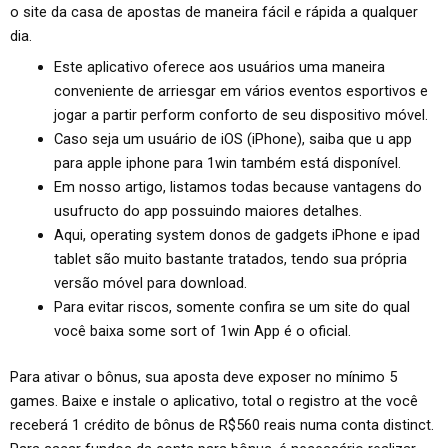
o site da casa de apostas de maneira fácil e rápida a qualquer
dia.
Este aplicativo oferece aos usuários uma maneira
conveniente de arriesgar em vários eventos esportivos e
jogar a partir perform conforto de seu dispositivo móvel.
Caso seja um usuário de iOS (iPhone), saiba que u app
para apple iphone para 1win também está disponível.
Em nosso artigo, listamos todas because vantagens do
usufructo do app possuindo maiores detalhes.
Aqui, operating system donos de gadgets iPhone e ipad
tablet são muito bastante tratados, tendo sua própria
versão móvel para download.
Para evitar riscos, somente confira se um site do qual
você baixa some sort of 1win App é o oficial.
Para ativar o bônus, sua aposta deve exposer no mínimo 5
games. Baixe e instale o aplicativo, total o registro at the você
receberá 1 crédito de bônus de R$560 reais numa conta distinct.