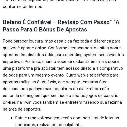
conforme os termos.
Betano É Confiável – Revisão Com Passo” “A
Passo Para O Bônus De Apostas
Pode parecer loucura, mas essa dica faz toda a diferença para
que você aposte online. Conforme destacamos, os sites sobre
apostas têm distintos odds para operating system seus eventos
esportivos. Por isso, quando você se cadastra em mais sobre
uma plataforma pra apostar, tem acesso direto a 1 comparativo
de odds para um mesmo evento. Outro web-site perfeito para
apostas múltiplas é um 1win, que sempre tem uma área
dedicada aos parlays mais populares do dia. Embora não
esconda de ninguém que seu núcleo são os jogos de cassino
on-line, na 1win você também se entretém fazendo sua fezinha
na área de esportes.
Esta é uma volkswagen seção com sorteios de loterias
conocidos, realizados ao palpitante.