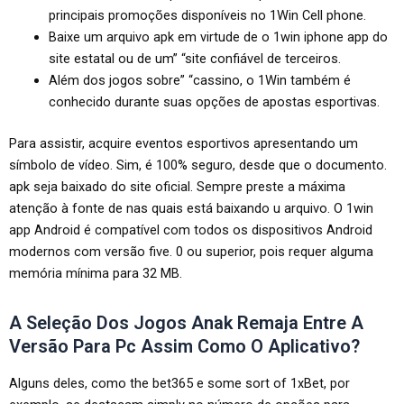
principais promoções disponíveis no 1Win Cell phone.
Baixe um arquivo apk em virtude de o 1win iphone app do
site estatal ou de um” “site confiável de terceiros.
Além dos jogos sobre” “cassino, o 1Win também é
conhecido durante suas opções de apostas esportivas.
Para assistir, acquire eventos esportivos apresentando um
símbolo de vídeo. Sim, é 100% seguro, desde que o documento.
apk seja baixado do site oficial. Sempre preste a máxima
atenção à fonte de nas quais está baixando u arquivo. O 1win
app Android é compatível com todos os dispositivos Android
modernos com versão five. 0 ou superior, pois requer alguma
memória mínima para 32 MB.
A Seleção Dos Jogos Anak Remaja Entre A
Versão Para Pc Assim Como O Aplicativo?
Alguns deles, como the bet365 e some sort of 1xBet, por