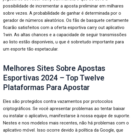
possibilidade de incrementar a aposta preliminar em milhares
sobre vezes. A probabilidade de ganhar é determinada por o
gerador de números aleatórios. Os fãs de basquete certamente
ficarão satisfeitos com a oferta esportiva carry out aplicativo
1win. As altas chances e a capacidade de seguir transmissões
ao listo estão disponíveis, u que é sobretudo importante para
um esporte tão espetacular.
Melhores Sites Sobre Apostas
Esportivas 2024 – Top Twelve
Plataformas Para Apostar
Eles são protegidos contra vazamentos por protocolos
criptográficos. Se você apresentar problemas ao tentar baixar
ou instalar o aplicativo, manifestarse à nossa equipe de suporte.
Nestes e nos modelos mais recentes, não há problemas com o
aplicativo móvel. Isso ocorre devido à política da Google, que