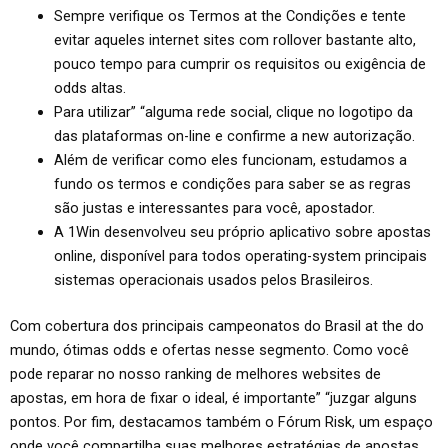
Sempre verifique os Termos at the Condições e tente
evitar aqueles internet sites com rollover bastante alto,
pouco tempo para cumprir os requisitos ou exigência de
odds altas.
Para utilizar” “alguma rede social, clique no logotipo da
das plataformas on-line e confirme a new autorização.
Além de verificar como eles funcionam, estudamos a
fundo os termos e condições para saber se as regras
são justas e interessantes para você, apostador.
A 1Win desenvolveu seu próprio aplicativo sobre apostas
online, disponível para todos operating-system principais
sistemas operacionais usados pelos Brasileiros.
Com cobertura dos principais campeonatos do Brasil at the do
mundo, ótimas odds e ofertas nesse segmento. Como você
pode reparar no nosso ranking de melhores websites de
apostas, em hora de fixar o ideal, é importante” “juzgar alguns
pontos. Por fim, destacamos também o Fórum Risk, um espaço
onde você compartilha suas melhores estratégias de apostas