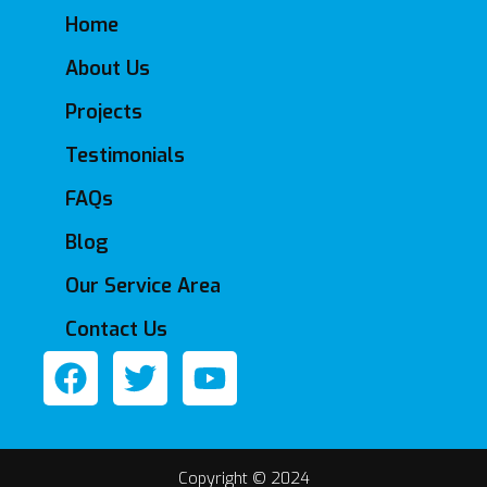
Home
About Us
Projects
Testimonials
FAQs
Blog
Our Service Area
Contact Us
F
T
Y
a
w
o
c
i
u
e
t
t
Copyright © 2024