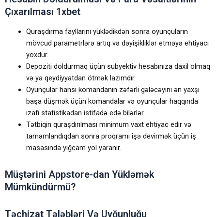
Çıxarılması 1xbet
Quraşdırma fayllarını yüklədikdən sonra oyunçuların
mövcud parametrlərə artıq və dəyişikliklər etməyə ehtiyacı
yoxdur.
Depoziti doldurmaq üçün subyektiv hesabınıza daxil olmaq
və ya qeydiyyatdan ötmək lazımdır.
Oyunçular hansı komandanın zəfərli gələcəyini ən yaxşı
başa düşmək üçün komandalar və oyunçular haqqında
izafi statistikadan istifadə edə bilərlər.
Tətbiqin quraşdırılması minimum vaxt ehtiyac edir və
tamamlandıqdan sonra proqramı işə devirmək üçün iş
masasında yiğcam yol yaranır.
Müştərini Appstore-dan Yükləmək
Mümkündürmü?
Təchizat Tələbləri Və Uyğunluğu