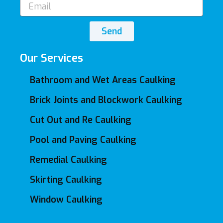
Email
Send
Our Services
Bathroom and Wet Areas Caulking
Brick Joints and Blockwork Caulking
Cut Out and Re Caulking
Pool and Paving Caulking
Remedial Caulking
Skirting Caulking
Window Caulking