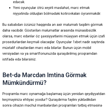
edəcək.
Yeni oyunçular ötrü xeyirli məsləhət, mərc etmək
niyyətində olduqları bölmədəki kotirovkaları öyrənməkdir.
Bu səbəbdən özünüz haqqında ən axir məlumatı təqdim görmək
daha vacibdir. Göstərilən məlumatlar arasında münasibsizlik
olarsa, mərc edənlər öz şəxsiyyətlərini müəyyən etmək üçün izafi
prosedurlardan keçməli olacaqlar. Oyunçular 1xbet nadir saytında
müxtəlif cihazlardan mərc edə bilərlər. Bunun üçün mobil
versiyadan və ya smartfonunuzda quraşdırılmış proqramdan
istifadə edə bilərsiniz.
Bet-də Mərcdən Imtina Görmək
Mümkündürmü?
Proqramla mərc oynamağa başlamaq üçün yenidən qeydiyyatdan
keçməyinizə ehtiyac yoxdur? Quraşdırma faylını yüklədikdən
sonra cihazın məchul mənbələrdən proqramları tətbiq etməsinə