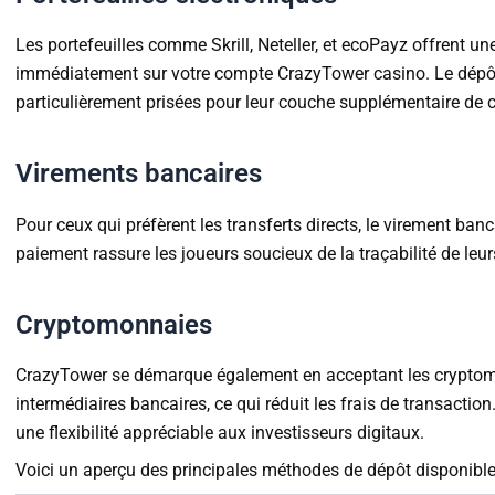
Les portefeuilles comme Skrill, Neteller, et ecoPayz offrent u
immédiatement sur votre compte CrazyTower casino. Le dépôt 
particulièrement prisées pour leur couche supplémentaire de co
Virements bancaires
Pour ceux qui préfèrent les transferts directs, le virement ban
paiement rassure les joueurs soucieux de la traçabilité de leur
Cryptomonnaies
CrazyTower se démarque également en acceptant les cryptomonn
intermédiaires bancaires, ce qui réduit les frais de transacti
une flexibilité appréciable aux investisseurs digitaux.
Voici un aperçu des principales méthodes de dépôt disponible