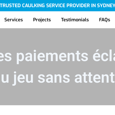
TRUSTED CAULKING SERVICE PROVIDER IN SYDNE
Services
Projects
Testimonials
FAQs
s paiements écla
u jeu sans atten