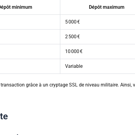
Dépôt minimum
Dépôt maximum
5 000 €
2 500 €
10 000 €
Variable
ansaction grâce à un cryptage SSL de niveau militaire. Ainsi, v
te