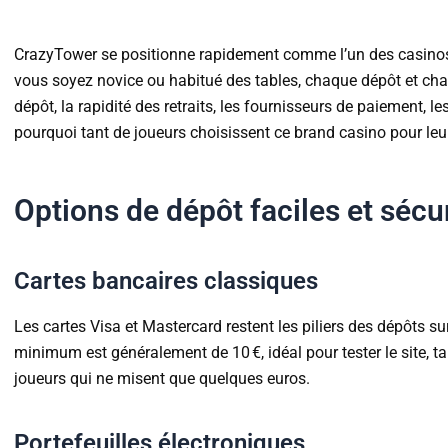
CrazyTower se positionne rapidement comme l’un des casinos en
vous soyez novice ou habitué des tables, chaque dépôt et chaq
dépôt, la rapidité des retraits, les fournisseurs de paiement, 
pourquoi tant de joueurs choisissent ce brand casino pour leur
Options de dépôt faciles et sécu
Cartes bancaires classiques
Les cartes Visa et Mastercard restent les piliers des dépôts 
minimum est généralement de 10 €, idéal pour tester le site, ta
joueurs qui ne misent que quelques euros.
Portefeuilles électroniques