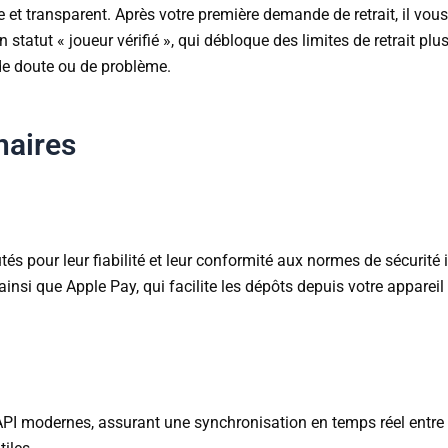
 transparent. Après votre première demande de retrait, il vous su
statut « joueur vérifié », qui débloque des limites de retrait plu
 de doute ou de problème.
naires
 pour leur fiabilité et leur conformité aux normes de sécurité i
insi que Apple Pay, qui facilite les dépôts depuis votre apparei
’API modernes, assurant une synchronisation en temps réel entre 