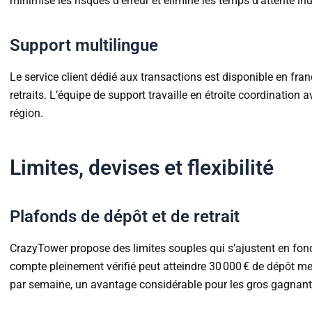
minimise les risques d’erreur et élimine les temps d’attente inu
Support multilingue
Le service client dédié aux transactions est disponible en fra
retraits. L’équipe de support travaille en étroite coordinati
région.
Limites, devises et flexibilité
Plafonds de dépôt et de retrait
CrazyTower propose des limites souples qui s’ajustent en fonc
compte pleinement vérifié peut atteindre 30 000 € de dépôt mens
par semaine, un avantage considérable pour les gros gagnant