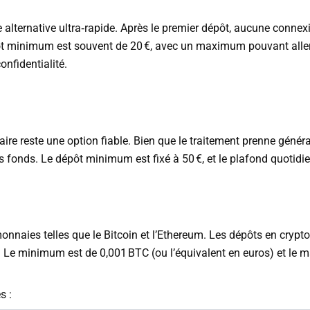
ne alternative ultra‑rapide. Après le premier dépôt, aucune conne
minimum est souvent de 20 €, avec un maximum pouvant aller ju
nfidentialité.
caire reste une option fiable. Bien que le traitement prenne génér
s fonds. Le dépôt minimum est fixé à 50 €, et le plafond quotidie
aies telles que le Bitcoin et l’Ethereum. Les dépôts en crypto 
on. Le minimum est de 0,001 BTC (ou l’équivalent en euros) et le 
s :