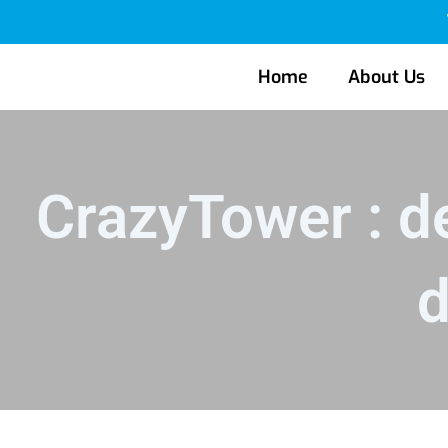
Skip
to
content
Home
About Us
CrazyTower : de
d