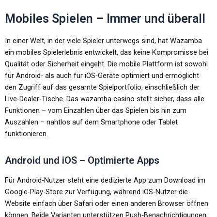
Mobiles Spielen – Immer und überall
In einer Welt, in der viele Spieler unterwegs sind, hat Wazamba
ein mobiles Spielerlebnis entwickelt, das keine Kompromisse bei
Qualität oder Sicherheit eingeht. Die mobile Plattform ist sowohl
für Android‑ als auch für iOS‑Geräte optimiert und ermöglicht
den Zugriff auf das gesamte Spielportfolio, einschließlich der
Live‑Dealer‑Tische. Das wazamba casino stellt sicher, dass alle
Funktionen – vom Einzahlen über das Spielen bis hin zum
Auszahlen – nahtlos auf dem Smartphone oder Tablet
funktionieren.
Android und iOS – Optimierte Apps
Für Android‑Nutzer steht eine dedizierte App zum Download im
Google‑Play‑Store zur Verfügung, während iOS‑Nutzer die
Website einfach über Safari oder einen anderen Browser öffnen
können. Beide Varianten unterstützen Push‑Benachrichtigungen,