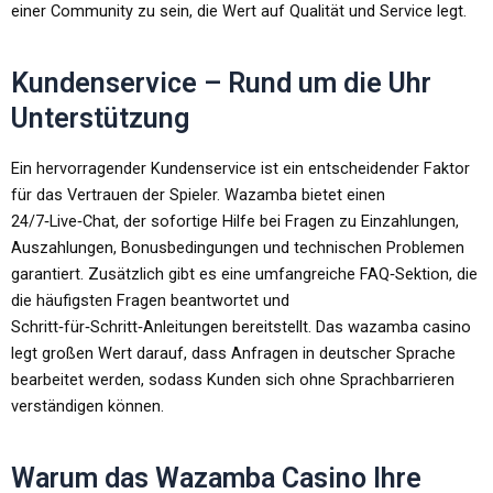
einer Community zu sein, die Wert auf Qualität und Service legt.
Kundenservice – Rund um die Uhr
Unterstützung
Ein hervorragender Kundenservice ist ein entscheidender Faktor
für das Vertrauen der Spieler. Wazamba bietet einen
24/7‑Live‑Chat, der sofortige Hilfe bei Fragen zu Einzahlungen,
Auszahlungen, Bonusbedingungen und technischen Problemen
garantiert. Zusätzlich gibt es eine umfangreiche FAQ‑Sektion, die
die häufigsten Fragen beantwortet und
Schritt‑für‑Schritt‑Anleitungen bereitstellt. Das wazamba casino
legt großen Wert darauf, dass Anfragen in deutscher Sprache
bearbeitet werden, sodass Kunden sich ohne Sprachbarrieren
verständigen können.
Warum das Wazamba Casino Ihre