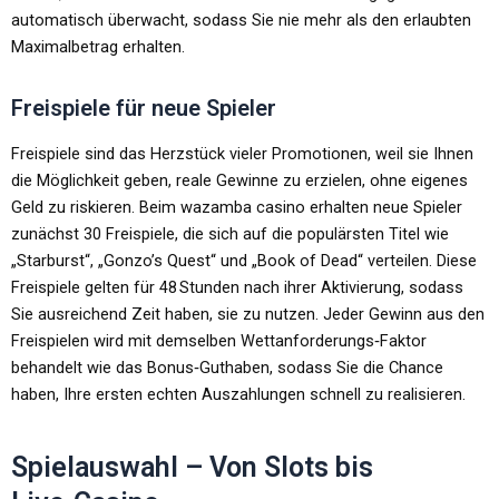
automatisch überwacht, sodass Sie nie mehr als den erlaubten
Maximalbetrag erhalten.
Freispiele für neue Spieler
Freispiele sind das Herzstück vieler Promotionen, weil sie Ihnen
die Möglichkeit geben, reale Gewinne zu erzielen, ohne eigenes
Geld zu riskieren. Beim wazamba casino erhalten neue Spieler
zunächst 30 Freispiele, die sich auf die populärsten Titel wie
„Starburst“, „Gonzo’s Quest“ und „Book of Dead“ verteilen. Diese
Freispiele gelten für 48 Stunden nach ihrer Aktivierung, sodass
Sie ausreichend Zeit haben, sie zu nutzen. Jeder Gewinn aus den
Freispielen wird mit demselben Wettanforderungs‑Faktor
behandelt wie das Bonus‑Guthaben, sodass Sie die Chance
haben, Ihre ersten echten Auszahlungen schnell zu realisieren.
Spielauswahl – Von Slots bis