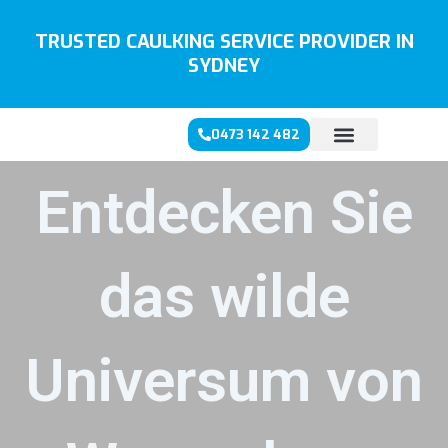
Skip
to
TRUSTED CAULKING SERVICE PROVIDER IN
content
SYDNEY
0473 142 482
Entdecken Sie
das wilde
Universum von