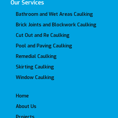
Our Services
Bathroom and Wet Areas Caulking
Brick Joints and Blockwork Caulking
Cut Out and Re Caulking
Pool and Paving Caulking
Remedial Caulking
Skirting Caulking
Window Caulking
Home
About Us
Projects