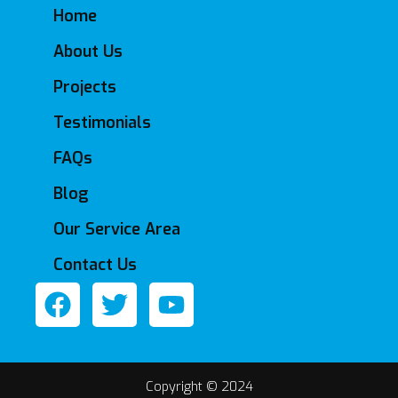
Home
About Us
Projects
Testimonials
FAQs
Blog
Our Service Area
Contact Us
F
T
Y
a
w
o
c
i
u
e
t
t
Copyright © 2024