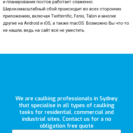
и планирования постов работает слаженно.
Широкомасштабный сбой происходит во всех сторонних
приложениях, включая Twitterrific, Fenix, Talon и многие
другие на Android и iOS, а также macOS. Возможно Вы что-то
не нашли, ведь на сайт всё не уместить.
We are caulking professionals in Sydney
that specialise in all types of caulking
tasks for residential, commercial and
industrial sites. Contact us for a no
obligation free quote
Email