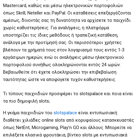
Mastercard, καθώς και μέσω ηλεκτρονικών πορτοφολιών
όπως Skrill, Neteller και PayPal. Οι καταθέσεις επεξεργάζονται
αμέσως, δίνοντάς σας τη δυνατότητα να αρχίσετε το παιχνίδι
χωρίς καθυστερήσεις. Για αναλήψεις, η πλατφόρμα
υποστηρίζει τις ίδιες μεθόδους ή τραπεζική κατάθεση,
ανάλογα με την προτίμησή σας. Οι περισσότεροι χρήστες
βλέπουν τα χρήματά τους στον λογαριασμό τους εντός 1‑3
εργάσιμων ημερών, ενώ οι αναλήψεις μέσω ηλεκτρονικού
πορτοφολιού συνήθως ολοκληρώνονται εντός 24 ωρών.
Βεβαιωθείτε ότι έχετε ολοκληρώσει την επιβεβαίωση
ταυτότητας ώστε να αποφύγετε τυχόν καθυστερήσεις.
Τι τύπους παιχνιδιών προσφέρει το slotspalace και ποια είναι
τα πιο δημοφιλή slots;
Η γκάμα παιχνιδιών του
slotspalace
είναι εντυπωσιακή:
διαθέτει χιλιάδες online slots από κορυφαίους κατασκευαστές
όπως NetEnt, Microgaming, Play’n GO και άλλους. Μπορείτε να
επιλέξετε κλασικά φρουτάκια, βίντεο slots με εντυπωσιακά