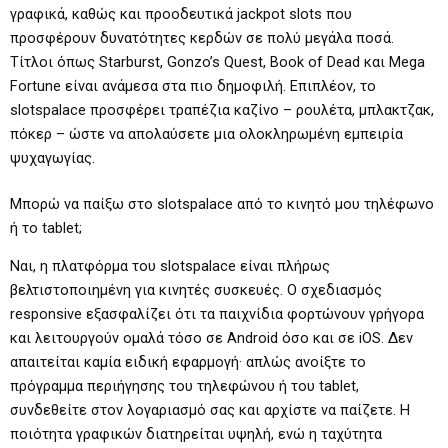
γραφικά, καθώς και προοδευτικά jackpot slots που
προσφέρουν δυνατότητες κερδών σε πολύ μεγάλα ποσά.
Τίτλοι όπως Starburst, Gonzo’s Quest, Book of Dead και Mega
Fortune είναι ανάμεσα στα πιο δημοφιλή. Επιπλέον, το
slotspalace προσφέρει τραπέζια καζίνο – ρουλέτα, μπλακτζακ,
πόκερ – ώστε να απολαύσετε μια ολοκληρωμένη εμπειρία
ψυχαγωγίας.
Μπορώ να παίξω στο slotspalace από το κινητό μου τηλέφωνο
ή το tablet;
Ναι, η πλατφόρμα του slotspalace είναι πλήρως
βελτιστοποιημένη για κινητές συσκευές. Ο σχεδιασμός
responsive εξασφαλίζει ότι τα παιχνίδια φορτώνουν γρήγορα
και λειτουργούν ομαλά τόσο σε Android όσο και σε iOS. Δεν
απαιτείται καμία ειδική εφαρμογή· απλώς ανοίξτε το
πρόγραμμα περιήγησης του τηλεφώνου ή του tablet,
συνδεθείτε στον λογαριασμό σας και αρχίστε να παίζετε. Η
ποιότητα γραφικών διατηρείται υψηλή, ενώ η ταχύτητα