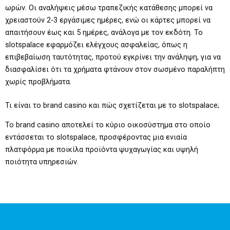
ωρών. Οι αναλήψεις μέσω τραπεζικής κατάθεσης μπορεί να
χρειαστούν 2‑3 εργάσιμες ημέρες, ενώ οι κάρτες μπορεί να
απαιτήσουν έως και 5 ημέρες, ανάλογα με τον εκδότη. Το
slotspalace εφαρμόζει ελέγχους ασφαλείας, όπως η
επιβεβαίωση ταυτότητας, προτού εγκρίνει την ανάληψη, για να
διασφαλίσει ότι τα χρήματα φτάνουν στον σωσμένο παραλήπτη
χωρίς προβλήματα.
Τι είναι το brand casino και πώς σχετίζεται με το slotspalace;
Το brand casino αποτελεί το κύριο οικοσύστημα στο οποίο
εντάσσεται το slotspalace, προσφέροντας μια ενιαία
πλατφόρμα με ποικίλα προϊόντα ψυχαγωγίας και υψηλή
ποιότητα υπηρεσιών.