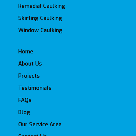
Remedial Caulking
Skirting Caulking
Window Caulking
Home
About Us
Projects
Testimonials
FAQs
Blog
Our Service Area