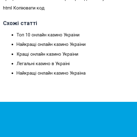
html Копіювати код
Схожі статті
Топ 10 онлайн казино України
Найкращі онлайн казино України
Кращі онлайн казино України
Легальні казино в Україні
Найкращі онлайн казино Україна