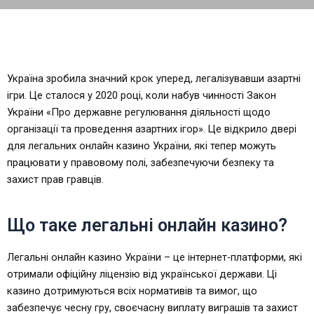
Україна зробила значний крок уперед, легалізувавши азартні
ігри. Це сталося у 2020 році, коли набув чинності Закон
України «Про державне регулювання діяльності щодо
організації та проведення азартних ігор». Це відкрило двері
для легальних онлайн казино України, які тепер можуть
працювати у правовому полі, забезпечуючи безпеку та
захист прав гравців.
Що таке легальні онлайн казино?
Легальні онлайн казино України – це інтернет-платформи, які
отримали офіційну ліцензію від української держави. Ці
казино дотримуються всіх нормативів та вимог, що
забезпечує чесну гру, своєчасну виплату виграшів та захист