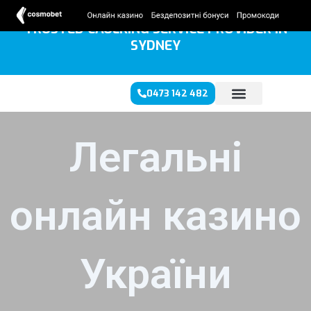
Skip
to
TRUSTED CAULKING SERVICE PROVIDER IN
content
SYDNEY
0473 142 482
Легальні
онлайн казино
України