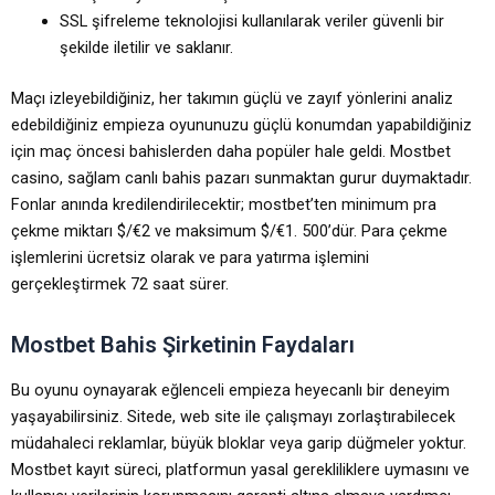
SSL şifreleme teknolojisi kullanılarak veriler güvenli bir
şekilde iletilir ve saklanır.
Maçı izleyebildiğiniz, her takımın güçlü ve zayıf yönlerini analiz
edebildiğiniz empieza oyununuzu güçlü konumdan yapabildiğiniz
için maç öncesi bahislerden daha popüler hale geldi. Mostbet
casino, sağlam canlı bahis pazarı sunmaktan gurur duymaktadır.
Fonlar anında kredilendirilecektir; mostbet’ten minimum pra
çekme miktarı $/€2 ve maksimum $/€1. 500’dür. Para çekme
işlemlerini ücretsiz olarak ve para yatırma işlemini
gerçekleştirmek 72 saat sürer.
Mostbet Bahis Şirketinin Faydaları
Bu oyunu oynayarak eğlenceli empieza heyecanlı bir deneyim
yaşayabilirsiniz. Sitede, web site ile çalışmayı zorlaştırabilecek
müdahaleci reklamlar, büyük bloklar veya garip düğmeler yoktur.
Mostbet kayıt süreci, platformun yasal gerekliliklere uymasını ve