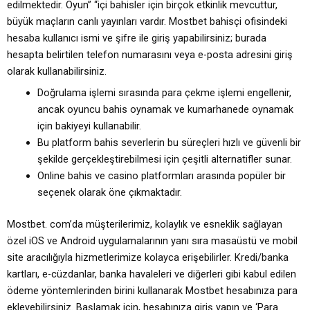
edilmektedir. Oyun” “içi bahisler için birçok etkinlik mevcuttur,
büyük maçların canlı yayınları vardır. Mostbet bahisçi ofisindeki
hesaba kullanıcı ismi ve şifre ile giriş yapabilirsiniz; burada
hesapta belirtilen telefon numarasını veya e-posta adresini giriş
olarak kullanabilirsiniz.
Doğrulama işlemi sırasında para çekme işlemi engellenir,
ancak oyuncu bahis oynamak ve kumarhanede oynamak
için bakiyeyi kullanabilir.
Bu platform bahis severlerin bu süreçleri hızlı ve güvenli bir
şekilde gerçekleştirebilmesi için çeşitli alternatifler sunar.
Online bahis ve casino platformları arasında popüler bir
seçenek olarak öne çıkmaktadır.
Mostbet. com’da müşterilerimiz, kolaylık ve esneklik sağlayan
özel iOS ve Android uygulamalarının yanı sıra masaüstü ve mobil
site aracılığıyla hizmetlerimize kolayca erişebilirler. Kredi/banka
kartları, e-cüzdanlar, banka havaleleri ve diğerleri gibi kabul edilen
ödeme yöntemlerinden birini kullanarak Mostbet hesabınıza para
ekleyebilirsiniz. Başlamak için, hesabınıza giriş yapın ve ‘Para