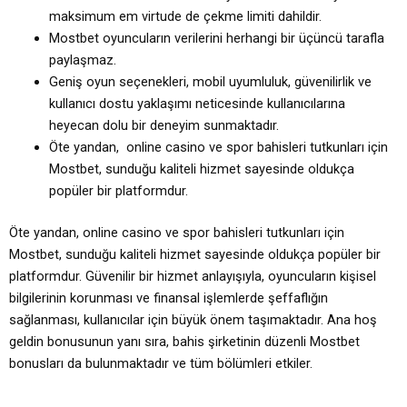
maksimum em virtude de çekme limiti dahildir.
Mostbet oyuncuların verilerini herhangi bir üçüncü tarafla
paylaşmaz.
Geniş oyun seçenekleri, mobil uyumluluk, güvenilirlik ve
kullanıcı dostu yaklaşımı neticesinde kullanıcılarına
heyecan dolu bir deneyim sunmaktadır.
Öte yandan, online casino ve spor bahisleri tutkunları için
Mostbet, sunduğu kaliteli hizmet sayesinde oldukça
popüler bir platformdur.
Öte yandan, online casino ve spor bahisleri tutkunları için
Mostbet, sunduğu kaliteli hizmet sayesinde oldukça popüler bir
platformdur. Güvenilir bir hizmet anlayışıyla, oyuncuların kişisel
bilgilerinin korunması ve finansal işlemlerde şeffaflığın
sağlanması, kullanıcılar için büyük önem taşımaktadır. Ana hoş
geldin bonusunun yanı sıra, bahis şirketinin düzenli Mostbet
bonusları da bulunmaktadır ve tüm bölümleri etkiler.