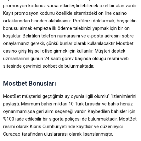
promosyon kodunuz varsa etkinleştirilebilecek özel bir alan vardır.
Kayıt promosyon kodunu özellikle sitemizdeki on line casino
ortaklarından birinden alabilirsiniz. Profilinizi doldurmak, hoşgeldin
bonusu almak empieza ilk ödeme talebinizi yapmak için bir ön
koşuldur. Belirtilen telefon numarasını ve e-posta adresini sobre
onaylamanız gerekir, çünkü bunlar olarak kullanılacaktır Mostbet
casino giriş kişisel ofise girmek için kullanılır. Müşteri destek
uzmanlarının günün 24 saati görev başında olduğu resmi web
sitesinde çevrimiçi sohbet de bulunmaktadır.
Mostbet Bonusları
MostBet müşterisi geçtiğimiz ay oyunla ilgili olumlu” “izlenimlerini
paylaştı. Minimum bahis miktarı 10 Türk Lirasıdır ve bahis henüz
oynanmamışsa geri alım seçeneği vardır. Kaybedilen bahisler için
%100 iade edilebilir bir sigorta poliçesi de bulunmaktadır. MostBet
resmi olarak Kıbrıs Cumhuriyeti’nde kayıtlıdır ve düzenleyici
Curacao tarafından uluslararası olarak lisanslanmıştır.