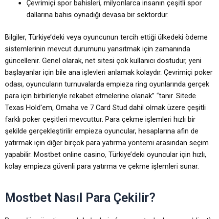
Çevrimiçi spor bahisleri, milyonlarca insanın çeşitli spor
dallarına bahis oynadığı devasa bir sektördür.
Bilgiler, Türkiye’deki veya oyuncunun tercih ettiği ülkedeki ödeme
sistemlerinin mevcut durumunu yansıtmak için zamanında
güncellenir. Genel olarak, net sitesi çok kullanıcı dostudur, yeni
başlayanlar için bile ana işlevleri anlamak kolaydır. Çevrimiçi poker
odası, oyuncuların turnuvalarda empieza ring oyunlarında gerçek
para için birbirleriyle rekabet etmelerine olanak” “tanır. Sitede
Texas Hold’em, Omaha ve 7 Card Stud dahil olmak üzere çeşitli
farklı poker çeşitleri mevcuttur. Para çekme işlemleri hızlı bir
şekilde gerçekleştirilir empieza oyuncular, hesaplarına afin de
yatırmak için diğer birçok para yatırma yöntemi arasından seçim
yapabilir. Mostbet online casino, Türkiye’deki oyuncular için hızlı,
kolay empieza güvenli para yatırma ve çekme işlemleri sunar.
Mostbet Nasıl Para Çekilir?