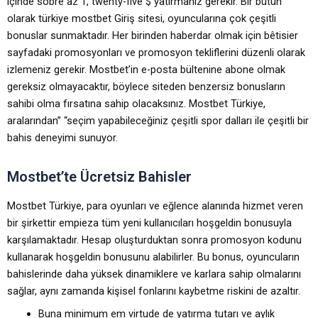
içinde sobre az 1, twenty-five $ yatırmanız gerekir. Bir bütün
olarak türkiye mostbet Giriş sitesi, oyuncularına çok çeşitli
bonuslar sunmaktadır. Her birinden haberdar olmak için bêtisier
sayfadaki promosyonları ve promosyon tekliflerini düzenli olarak
izlemeniz gerekir. Mostbet’in e-posta bültenine abone olmak
gereksiz olmayacaktır, böylece siteden benzersiz bonusların
sahibi olma fırsatına sahip olacaksınız. Mostbet Türkiye,
aralarından” “seçim yapabileceğiniz çeşitli spor dalları ile çeşitli bir
bahis deneyimi sunuyor.
Mostbet’te Ücretsiz Bahisler
Mostbet Türkiye, para oyunları ve eğlence alanında hizmet veren
bir şirkettir empieza tüm yeni kullanıcıları hoşgeldin bonusuyla
karşılamaktadır. Hesap oluşturduktan sonra promosyon kodunu
kullanarak hoşgeldin bonusunu alabilirler. Bu bonus, oyuncuların
bahislerinde daha yüksek dinamiklere ve karlara sahip olmalarını
sağlar, aynı zamanda kişisel fonlarını kaybetme riskini de azaltır.
Buna minimum em virtude de yatırma tutarı ve aylık