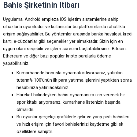
Bahis Şirketinin Itibarı
Uygulama, Android empieza iOS işletim sistemlerine sahip
cihazlarla uyumludur ve kullanıcılar bu platformlarda rahatlıkla
erişim sağlayabilirler. Bu yöntemler arasında banka havalesi, kredi
kartı, e-cüzdanlar gibi seçenekler yer almaktadır. Sizin için en
uygun olanı seçebilir ve işlem sürecini başlatabilirsiniz. Bitcoin,
Ethereum ve diğer bazı popüler kripto paralarla ödeme
yapabilirsiniz.
Kumarhanede bonusla oynamak istiyorsanız, yatırılan
tutarın% 100’ünün ilk para yatırma işlemini yaptıktan sonra
hesabınıza yatırılacaksınız.
Hareket halindeyken bahis oynamanıza izin verecek bir
spor kitabı arıyorsanız, kumarhane listenizin başında
olmalıdır.
Bu oyunlar gerçekçi grafiklerle gelir ve yarış pisti bahisleri
ve hızlı erişim için favori bahislerinizi kaydetme gibi ek
özelliklere sahiptir.