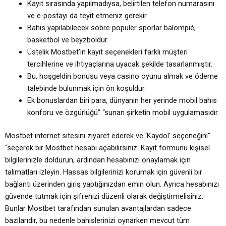
Kayıt sırasında yapılmadıysa, belirtilen telefon numarasını
ve e-postayı da teyit etmeniz gerekir.
Bahis yapılabilecek sobre popüler sporlar balompié, ​​
basketbol ve beyzboldur.
Üstelik Mostbet’in kayıt seçenekleri farklı müşteri
tercihlerine ve ihtiyaçlarına uyacak şekilde tasarlanmıştır.
Bu, hoşgeldin bonusu veya casino oyunu almak ve ödeme
talebinde bulunmak için ön koşuldur.
Ek bonuslardan biri para, dünyanın her yerinde mobil bahis
konforu ve özgürlüğü” “sunan şirketin mobil uygulamasıdır.
Mostbet internet sitesini ziyaret ederek ve ‘Kaydol’ seçeneğini”
“seçerek bir Mostbet hesabı açabilirsiniz. Kayıt formunu kişisel
bilgilerinizle doldurun, ardından hesabınızı onaylamak için
talimatları izleyin. Hassas bilgilerinizi korumak için güvenli bir
bağlantı üzerinden giriş yaptığınızdan emin olun. Ayrıca hesabınızı
güvende tutmak için şifrenizi düzenli olarak değiştirmelisiniz.
Bunlar Mostbet tarafından sunulan avantajlardan sadece
bazılarıdır, bu nedenle bahislerinizi oynarken mevcut tüm