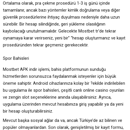
Ortalama olarak, pra çekme prosedürü 1-3 iş günü içinde
tamamlanır, ancak bazı yöntemler kimlik doğrulama veya diğer
güvenlik prosedürlerine ihtiyaç duyulması nedeniyle daha uzun
sürebilir. Bir hesap silindiğinde, geri yükleme olasılığının
kaybolacağı unutulmamalıdır. Gelecekte Mostbet tr’de tekrar
oynamaya karar verirseniz, yeni bir” “hesap oluşturmanız ve kayıt
prosedüründen tekrar geçmeniz gerekecektir.
Spor Bahisleri
Mostbet APK indir işlemi, bahis platformunun sunduğu
hizmetlerden sorunsuzca faydalanmak isteyenler için büyük
öneme sahiptir. Android cihazlarınıza kolay bir ?ekilde indirilebilen
bu uygulama ile spor bahisleri, çeşitli canlı online casino oyunları
ve zengin slot seçeneklerine anında ulaşabilirsiniz. Ayrıca,
uygulama üzerinden mevcut hesabınıza giriş yapabilir ya da yeni
bir hesap oluşturabilirsiniz.
Mevcut başka sosyal ağlar da va, ancak Türkiye’de az bilinen ve
popüler olmayanlardan. Son olarak, genişletilmiş bir kayıt formu,