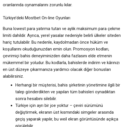
oranlarında oynamalarını zorunlu kılar.
Türkiye’deki Mostbet On-line Oyunları
Buna lowest para yatırma tutarı ve aylık maksimum para çekme
limiti dahildir. Ayrıca, yerel yasalar nedeniyle belirli ülkeler siteden
hariç tutulabilir. Bu nedenle, kaydolmadan önce hüküm ve
koşullarını okuduğunuzdan emin olun. Promosyon kodları,
çevrimiçi bahis deneyiminizden daha fazlasını elde etmenin
mükemmel bir yoludur. Bu kodlarla, bahislerde indirim ve kârınızı
en üst düzeye çıkarmanıza yardımcı olacak diğer bonusları
alabilirsiniz.
Herhangi bir müşterisi, bahis şirketinin yönetimine ilgili bir
talep gönderdikten ve yapılan tüm bahisleri oynadıktan
sonra hesabını silebilir.
Türkiye için ayrı bir joe yoktur – çeviri sürümünü
değiştirmek, ekranın üst kısmındaki simgeler arasında
geçiş yaparak yapılır, bu weil ekran görüntüsünde açıkça
görülebilir.