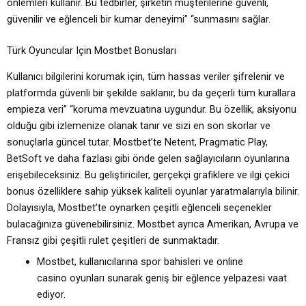
önlemleri kullanır. Bu tedbirler, şirketin müşterilerine güvenli,
güvenilir ve eğlenceli bir kumar deneyimi” “sunmasını sağlar.
Türk Oyuncular Için Mostbet Bonusları
Kullanıcı bilgilerini korumak için, tüm hassas veriler şifrelenir ve
platformda güvenli bir şekilde saklanır, bu da geçerli tüm kurallara
empieza veri” “koruma mevzuatına uygundur. Bu özellik, aksiyonu
olduğu gibi izlemenize olanak tanır ve sizi en son skorlar ve
sonuçlarla güncel tutar. Mostbet’te Netent, Pragmatic Play,
BetSoft ve daha fazlası gibi önde gelen sağlayıcıların oyunlarına
erişebileceksiniz. Bu geliştiriciler, gerçekçi grafiklere ve ilgi çekici
bonus özelliklere sahip yüksek kaliteli oyunlar yaratmalarıyla bilinir.
Dolayısıyla, Mostbet’te oynarken çeşitli eğlenceli seçenekler
bulacağınıza güvenebilirsiniz. Mostbet ayrıca Amerikan, Avrupa ve
Fransız gibi çeşitli rulet çeşitleri de sunmaktadır.
Mostbet, kullanıcılarına spor bahisleri ve online
casino oyunları sunarak geniş bir eğlence yelpazesi vaat
ediyor.