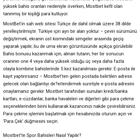
yüksek bahis oranları nedeniyle överken, Mostbet kefil olan
tanınmış bir kişiliği para kutluyor.
MostBet’in sah web sitesi Türkçe de dahil olmak üzere 38 dilde
yerelleştirilmiştir. Türkiye için ayrı bir alan yoktur – çeviri sürümünü
değiştirmek, ekranın üst kısmındaki simgeler arasında geçiş
yaparak yapılır, bu de uma ekran görüntüsünde açıkça görülebilir.
Bahis bonusu kazanmak için, alınan tutarın, her bir sonucun
oranının one 4 veya daha yüksek olduğu üç veya daha fazla
olayla kombine bahislerinde 5 kez kazanılması gerekir. E-posta ile
kayıt yaptırırsanız – Mostbet’ten gelen postada belirtilen adrese
gelecek olan bağlantıyı de?erlendirmek suretiyle e-posta adresini
onaylamanız gerekir. Mostbet tarafından sunulan kredi/banka
kartları, e-cüzdanlar, banka havaleleri ve diğerleri gibi para çekme
seçeneklerinden birini kullanarak kazancınızı nakde çevirebilirsiniz.
Para çekme işlemini başlatmak için hesabınızda oturum açın ve
‘Para Çek’ düğmesini seçin.
Mostbet’te Spor Bahisleri Nasıl Yapılır?