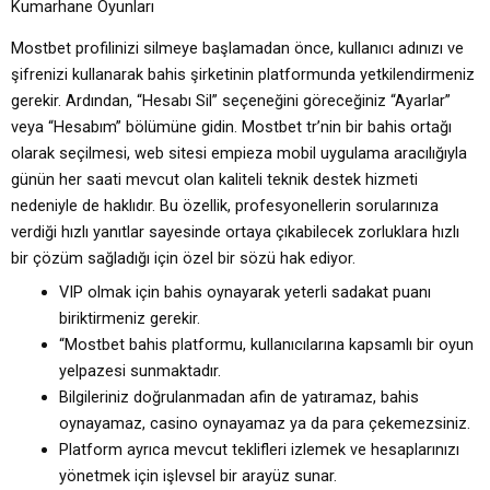
Kumarhane Oyunları
Mostbet profilinizi silmeye başlamadan önce, kullanıcı adınızı ve
şifrenizi kullanarak bahis şirketinin platformunda yetkilendirmeniz
gerekir. Ardından, “Hesabı Sil” seçeneğini göreceğiniz “Ayarlar”
veya “Hesabım” bölümüne gidin. Mostbet tr’nin bir bahis ortağı
olarak seçilmesi, web sitesi empieza mobil uygulama aracılığıyla
günün her saati mevcut olan kaliteli teknik destek hizmeti
nedeniyle de haklıdır. Bu özellik, profesyonellerin sorularınıza
verdiği hızlı yanıtlar sayesinde ortaya çıkabilecek zorluklara hızlı
bir çözüm sağladığı için özel bir sözü hak ediyor.
VIP olmak için bahis oynayarak yeterli sadakat puanı
biriktirmeniz gerekir.
“Mostbet bahis platformu, kullanıcılarına kapsamlı bir oyun
yelpazesi sunmaktadır.
Bilgileriniz doğrulanmadan afin de yatıramaz, bahis
oynayamaz, casino oynayamaz ya da para çekemezsiniz.
Platform ayrıca mevcut teklifleri izlemek ve hesaplarınızı
yönetmek için işlevsel bir arayüz sunar.