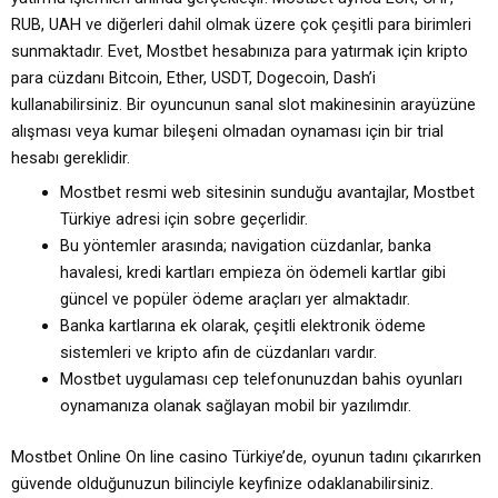
RUB, UAH ve diğerleri dahil olmak üzere çok çeşitli para birimleri
sunmaktadır. Evet, Mostbet hesabınıza para yatırmak için kripto
para cüzdanı Bitcoin, Ether, USDT, Dogecoin, Dash’i
kullanabilirsiniz. Bir oyuncunun sanal slot makinesinin arayüzüne
alışması veya kumar bileşeni olmadan oynaması için bir trial
hesabı gereklidir.
Mostbet resmi web sitesinin sunduğu avantajlar, Mostbet
Türkiye adresi için sobre geçerlidir.
Bu yöntemler arasında; navigation cüzdanlar, banka
havalesi, kredi kartları empieza ön ödemeli kartlar gibi
güncel ve popüler ödeme araçları yer almaktadır.
Banka kartlarına ek olarak, çeşitli elektronik ödeme
sistemleri ve kripto afin de cüzdanları vardır.
Mostbet uygulaması cep telefonunuzdan bahis oyunları
oynamanıza olanak sağlayan mobil bir yazılımdır.
Mostbet Online On line casino Türkiye’de, oyunun tadını çıkarırken
güvende olduğunuzun bilinciyle keyfinize odaklanabilirsiniz.