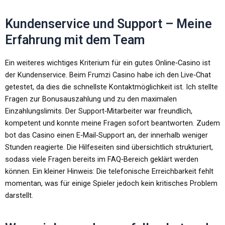
Kundenservice und Support – Meine
Erfahrung mit dem Team
Ein weiteres wichtiges Kriterium für ein gutes Online‑Casino ist
der Kundenservice. Beim Frumzi Casino habe ich den Live‑Chat
getestet, da dies die schnellste Kontaktmöglichkeit ist. Ich stellte
Fragen zur Bonusauszahlung und zu den maximalen
Einzahlungslimits. Der Support‑Mitarbeiter war freundlich,
kompetent und konnte meine Fragen sofort beantworten. Zudem
bot das Casino einen E‑Mail‑Support an, der innerhalb weniger
Stunden reagierte. Die Hilfeseiten sind übersichtlich strukturiert,
sodass viele Fragen bereits im FAQ‑Bereich geklärt werden
können. Ein kleiner Hinweis: Die telefonische Erreichbarkeit fehlt
momentan, was für einige Spieler jedoch kein kritisches Problem
darstellt.