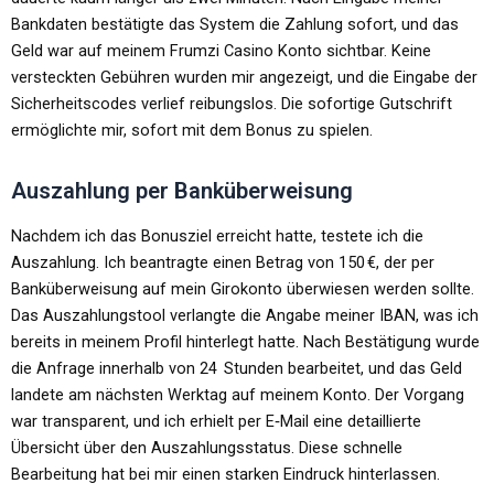
Bankdaten bestätigte das System die Zahlung sofort, und das
Geld war auf meinem Frumzi Casino Konto sichtbar. Keine
versteckten Gebühren wurden mir angezeigt, und die Eingabe der
Sicherheitscodes verlief reibungslos. Die sofortige Gutschrift
ermöglichte mir, sofort mit dem Bonus zu spielen.
Auszahlung per Banküberweisung
Nachdem ich das Bonusziel erreicht hatte, testete ich die
Auszahlung. Ich beantragte einen Betrag von 150 €, der per
Banküberweisung auf mein Girokonto überwiesen werden sollte.
Das Auszahlungstool verlangte die Angabe meiner IBAN, was ich
bereits in meinem Profil hinterlegt hatte. Nach Bestätigung wurde
die Anfrage innerhalb von 24 Stunden bearbeitet, und das Geld
landete am nächsten Werktag auf meinem Konto. Der Vorgang
war transparent, und ich erhielt per E‑Mail eine detaillierte
Übersicht über den Auszahlungsstatus. Diese schnelle
Bearbeitung hat bei mir einen starken Eindruck hinterlassen.