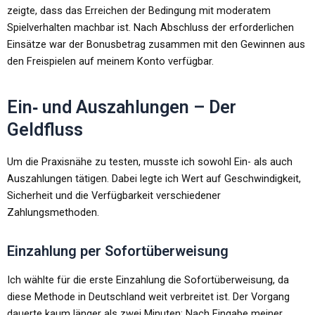
zeigte, dass das Erreichen der Bedingung mit moderatem
Spielverhalten machbar ist. Nach Abschluss der erforderlichen
Einsätze war der Bonusbetrag zusammen mit den Gewinnen aus
den Freispielen auf meinem Konto verfügbar.
Ein‑ und Auszahlungen – Der
Geldfluss
Um die Praxisnähe zu testen, musste ich sowohl Ein- als auch
Auszahlungen tätigen. Dabei legte ich Wert auf Geschwindigkeit,
Sicherheit und die Verfügbarkeit verschiedener
Zahlungsmethoden.
Einzahlung per Sofortüberweisung
Ich wählte für die erste Einzahlung die Sofortüberweisung, da
diese Methode in Deutschland weit verbreitet ist. Der Vorgang
dauerte kaum länger als zwei Minuten: Nach Eingabe meiner