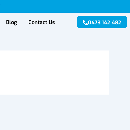
Y
Blog
Contact Us
0473 142 482