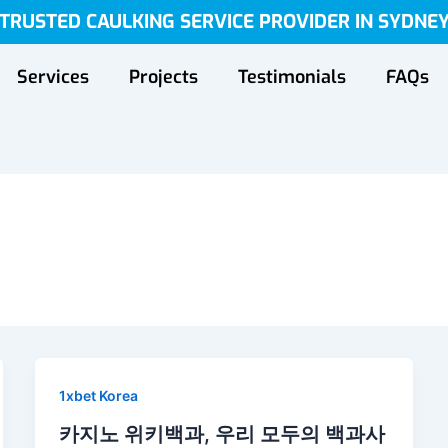
TRUSTED CAULKING SERVICE PROVIDER IN SYDNE
Services
Projects
Testimonials
FAQs
1xbet Korea
카지노 위키백과, 우리 모두의 백과사