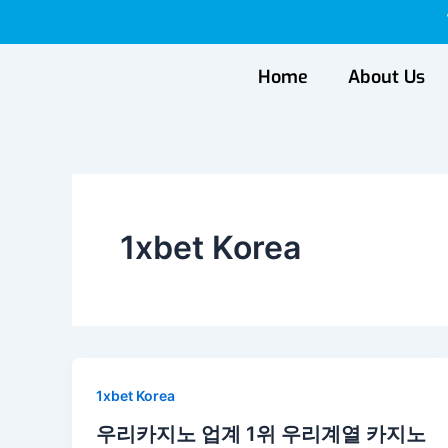
Skip
to
content
Home
About Us
1xbet Korea
1xbet Korea
우리카지노 업계 1위 우리계열 카지노