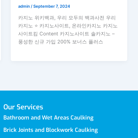
admin
/
September 7, 2024
카지노 위키백과, 우리 모두의 백과사전 우리
카지노 ⭐️ 카지노사이트, 온라인카지노 카지노
사이트킴 Content 카지노사이트 솔카지노 –
풍성한 신규 가입 200% 보너스 플러스
Our Services
Bathroom and Wet Areas Caulking
Brick Joints and Blockwork Caulking